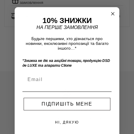
замовлення
Безкоштовна доставка Новою Поштою від 4000 грн
10% ЗНИЖКИ
НА ПЕРШЕ ЗАМОВЛЕННЯ
Будьте першими, хто дізнається про
новинки, ексклюзивні пропозиції та багато
іншого…*
*Знижка не діє на акційні товари, продукцію DSD
де LUXE та апарати Clione
ПІДПИШІТЬ МЕНЕ
ПОКУПКА ЧАСТИНАМИ
Покупка частинами від monobank без комісії
НІ, ДЯКУЮ