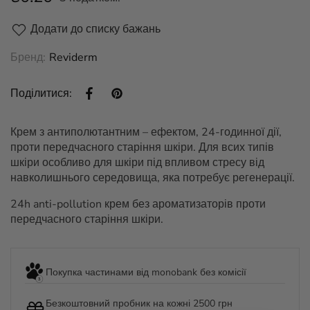
Додати до списку бажань
Бренд:
Reviderm
Поділіться на Facebook
Відкриється в новому вікні.
Закріпити на Pinterest
Відкриється в новому вікні.
Поділитися:
Крем з антиполютантним – ефектом, 24-годинної дії,
проти передчасного старіння шкіри. Для всих типів
шкіри особливо для шкіри під впливом стресу від
навколишнього середовища, яка потребує регенерації.
24h anti-pollution крем без ароматизаторів проти
передчасного старіння шкіри.
Покупка частинами від monobank без комісії
Безкоштовний пробник на кожні 2500 грн