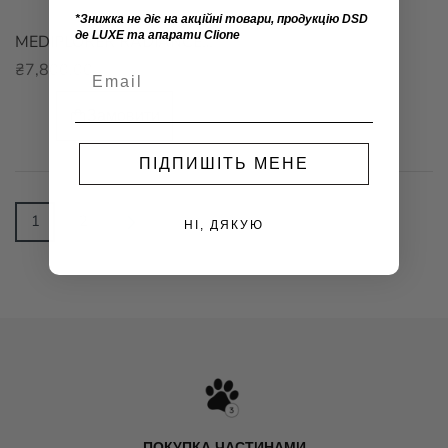
*Знижка не діє на акційні товари, продукцію DSD
де LUXE та апарати Clione
MEDIPLORER RADIANCE LIFT SERUM з пептидним комплексом
₴7,800.00
Замовити
ПІДПИШІТЬ МЕНЕ
1
2
НІ, ДЯКУЮ
ПОКУПКА ЧАСТИНАМИ