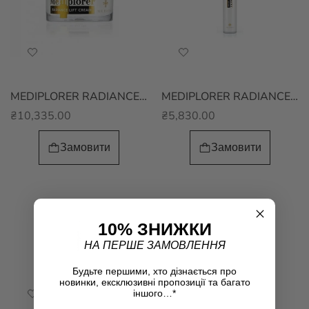
MEDIPLORER RADIANCE LIFT CREAM з комплексом пептидів та вітамінами С та Е
MEDIPLORER RADIANCE LIFT LOTION Лосьйон з комплексом пептидів, вітамінами С та Е
₴10,335.00
₴5,830.00
Замовити
Замовити
10% ЗНИЖКИ
НА ПЕРШЕ ЗАМОВЛЕННЯ
Будьте першими, хто дізнається про
новинки, ексклюзивні пропозиції та багато
іншого…*